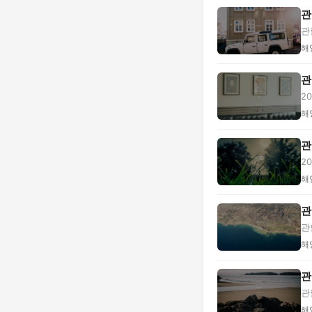
관
관
도.
해
관
2
수.
해
관
2
관.
해
관
관
업.
해
관
관
비.
해