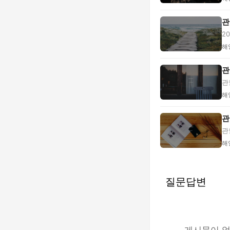
관
2
고.
해
관
관
...
해
관
관
토.
해
질문답변