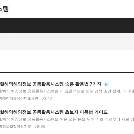
스템
할해역해양정보 공동활용시스템 숨은 활용법 7가지
N
할해역해양정보 공동활용시스템을 더 효율적으로 쓰는 검색 조건 설계, 메타데
..
양데이터큐레이터오세린
03:40
할해역해양정보 공동활용시스템 초보자 이용법 가이드
할해역해양정보 공동활용시스템을 처음 쓰는 분을 위해 기초 개념부터 자료 검
..
양정보길잡이강지후
08-06