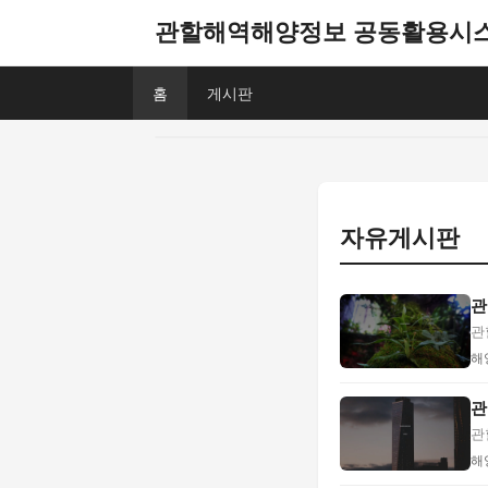
관할해역해양정보 공동활용시
홈
게시판
자유게시판
관
관
리.
해
관
관
이.
해