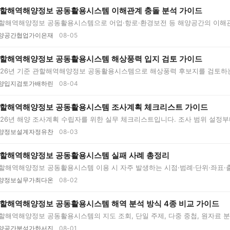
할해역해양정보 공동활용시스템 이해관계 충돌 분석 가이드
할해역해양정보 공동활용시스템으로 어업·항로·환경보전 등 해양공간의 이해관
..
양공간협업가이은재
08-05
할해역해양정보 공동활용시스템 해상풍력 입지 검토 가이드
026년 기준 관할해역해양정보 공동활용시스템으로 해상풍력 후보지를 검토하
..
양입지검토가배하린
08-04
할해역해양정보 공동활용시스템 조사계획 체크리스트 가이드
026년 해양 조사계획 수립자를 위한 실무 체크리스트입니다. 조사 범위 설정부
..
양정보설계자정유찬
08-03
할해역해양정보 공동활용시스템 실패 사례 총정리
할해역해양정보 공동활용시스템 이용 시 자주 발생하는 시점·범례·단위·좌표·
..
양정보실무가최다온
08-02
할해역해양정보 공동활용시스템 해역 분석 방식 4종 비교 가이드
할해역해양정보 공동활용시스템의 지도 조회, 단일 주제, 다중 중첩, 원자료 
..
양공간분석가한서진
08-01