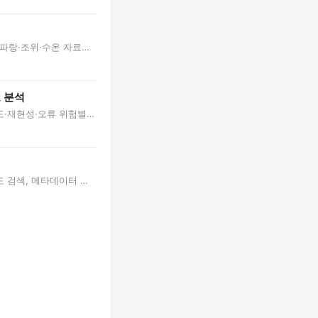
파랑·조위·수온 자료를
 분석
·재현성·오류 위험별로
 검색, 메타데이터 검